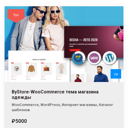
Топ
Топ
zip
zip
ByStore-WooCommerce тема магазина
одежды
WooCommerce
,
WordPress
,
Интернет магазины
,
Каталог
шаблонов
₽5000