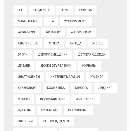
DLE
ELEMENTOR
HTML
LAWYERS
MARKETPLACE
SPA
WOOCOMMERCE
WORDPRESS
WPBAKERY
АВТОМОБИЛИ
АДАПТИВНЫЕ
АПТЕКА
АРЕНДА
БИЗНЕС
БЛОГИ
ДЕКОР ПОМЕЩЕНИЙ
ДЕТСКАЯ ОДЕЖДА
ДИЗАЙН
ДОСКИ ОБЪЯВЛЕНИЙ
ЖУРНАЛЫ
ИНСТРУМЕНТЫ
ИНТЕРНЕТ МАГАЗИН
КYLSHOP
КИБЕРСПОРТ
КОСМЕТИКА
КРАСОТА
ЛЕНДИНГ
МЕБЕЛЬ
НЕДВИЖИМОСТЬ
ОБЪЯВЛЕНИЯ
ОДЕЖДА
ПИТОМНИК
ПОПУЛЯРНЫЕ
РАСТЕНИЯ
РЕКОМЕНДУЕМЫЕ