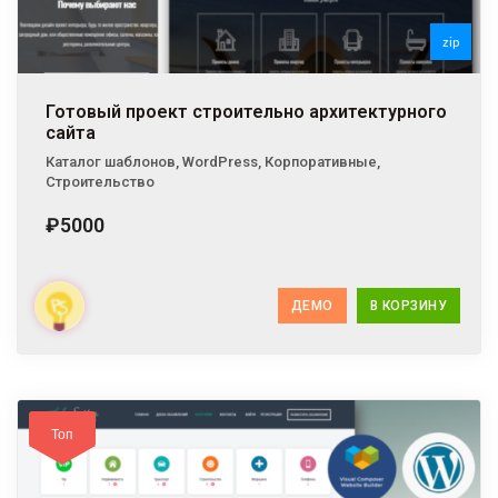
zip
zip
Готовый проект строительно архитектурного
сайта
Каталог шаблонов
,
WordPress
,
Корпоративные
,
Строительство
₽5000
ДЕМО
В КОРЗИНУ
Топ