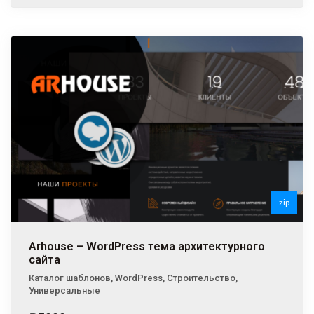
zip
Arhouse – WordPress тема архитектурного
сайта
Каталог шаблонов
,
WordPress
,
Строительство
,
Универсальные