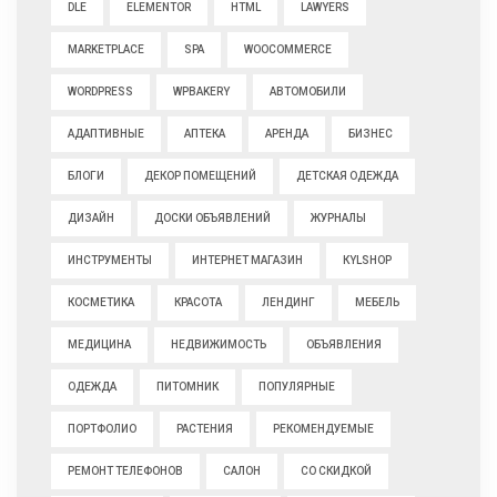
DLE
ELEMENTOR
HTML
LAWYERS
MARKETPLACE
SPA
WOOCOMMERCE
WORDPRESS
WPBAKERY
АВТОМОБИЛИ
АДАПТИВНЫЕ
АПТЕКА
АРЕНДА
БИЗНЕС
БЛОГИ
ДЕКОР ПОМЕЩЕНИЙ
ДЕТСКАЯ ОДЕЖДА
ДИЗАЙН
ДОСКИ ОБЪЯВЛЕНИЙ
ЖУРНАЛЫ
ИНСТРУМЕНТЫ
ИНТЕРНЕТ МАГАЗИН
КYLSHOP
КОСМЕТИКА
КРАСОТА
ЛЕНДИНГ
МЕБЕЛЬ
МЕДИЦИНА
НЕДВИЖИМОСТЬ
ОБЪЯВЛЕНИЯ
ОДЕЖДА
ПИТОМНИК
ПОПУЛЯРНЫЕ
ПОРТФОЛИО
РАСТЕНИЯ
РЕКОМЕНДУЕМЫЕ
РЕМОНТ ТЕЛЕФОНОВ
САЛОН
СО СКИДКОЙ