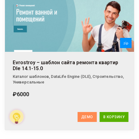
zip
zip
Evrostroy – шаблон сайта ремонта квартир
Dle 14.1-15.0
Каталог шаблонов
,
DataLife Engine (DLE)
,
Строительство
,
Универсальные
₽6000
ДЕМО
В КОРЗИНУ