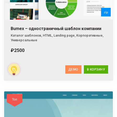
zip
zip
Bumex – одностраничный шаблон компании
Каталог шаблонов
,
HTML
,
Landing page
,
Корпоративные
,
Универсальные
₽2500
ДЕМО
В КОРЗИНУ
Топ
Топ