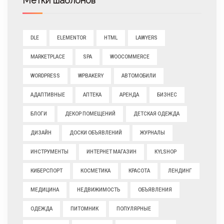
Метки шаблонов
DLE
ELEMENTOR
HTML
LAWYERS
MARKETPLACE
SPA
WOOCOMMERCE
WORDPRESS
WPBAKERY
АВТОМОБИЛИ
АДАПТИВНЫЕ
АПТЕКА
АРЕНДА
БИЗНЕС
БЛОГИ
ДЕКОР ПОМЕЩЕНИЙ
ДЕТСКАЯ ОДЕЖДА
ДИЗАЙН
ДОСКИ ОБЪЯВЛЕНИЙ
ЖУРНАЛЫ
ИНСТРУМЕНТЫ
ИНТЕРНЕТ МАГАЗИН
КYLSHOP
КИБЕРСПОРТ
КОСМЕТИКА
КРАСОТА
ЛЕНДИНГ
МЕДИЦИНА
НЕДВИЖИМОСТЬ
ОБЪЯВЛЕНИЯ
ОДЕЖДА
ПИТОМНИК
ПОПУЛЯРНЫЕ