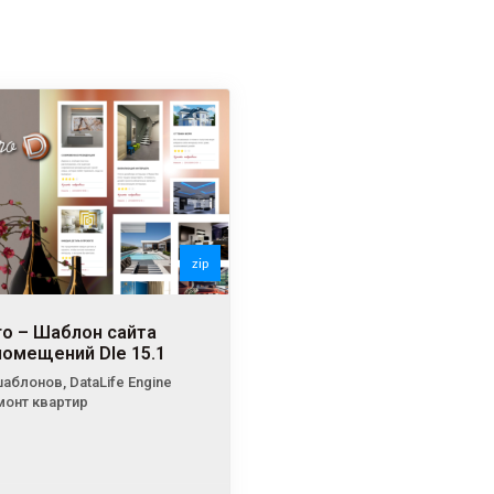
zip
ro – Шаблон сайта
помещений Dle 15.1
шаблонов
,
DataLife Engine
онт квартир