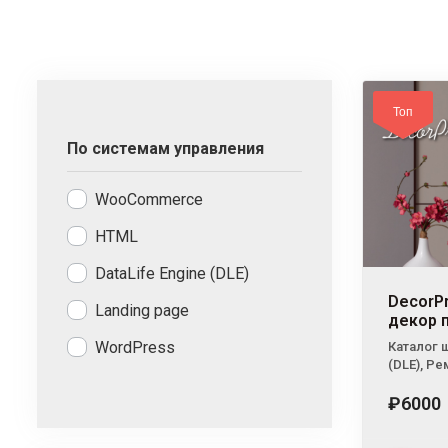
Топ
По системам управления
WooCommerce
HTML
DataLife Engine (DLE)
DecorP
Landing page
декор 
WordPress
Каталог 
(DLE)
,
Рем
₽6000